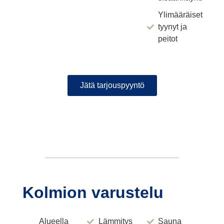
Ylimääräiset
tyynyt ja
peitot
Jätä tarjouspyyntö
Kolmion varustelu
Alueella
Lämmitys
Sauna