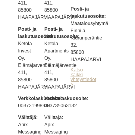
411,
411,
Posti- ja
85800
85800
laskutusosoite:
HAAPAJÄRVI
HAAPAJÄRVI
Maatalousyhtymä
Posti- ja
Posti- ja
Finnilä,
laskutusosoite:
laskutusosoite:
Kiurunperäntie
Ketola
Ketola
32,
Invest
Apartments
85800
Oy,
Oy,
HAAPAJÄRVI
Elämäjärventie
Elämäjärventie
Katso
411,
411,
kaikki
yhteystiedot
85800
85800
>
HAAPAJÄRVI
HAAPAJÄRVI
Verkkolaskuosoite:
Verkkolaskuosoite:
003731998934
003735063132
Välittäjä:
Välittäjä:
Apix
Apix
Messaging
Messaging