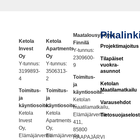
Pikalink
Maatalousyhtymä
Ketola
Ketola
Finnilä
Projektimajoitus
Invest
Apartments
Y-tunnus:
Oy
Oy
2309600-
Tilapäiset
Y-tunnus:
Y-tunnus:
vuokra-
9
3199893-
3506313-
asunnot
Toimitus-
4
2
Ketolan
ja
Maatilamatkailu
Toimitus-
Toimitus-
käyntiosoite:
ja
ja
Ketolan
Varausehdot
käyntiosoite:
käyntiosoite:
maatilamatkailu,
Ketola
Ketola
Elämäjärventie
Tietosuojaselos
Invest
Apartments
411,
Oy,
Oy,
85800
Elämäjärventie
Elämäjärventie
HAAPAJÄRVI