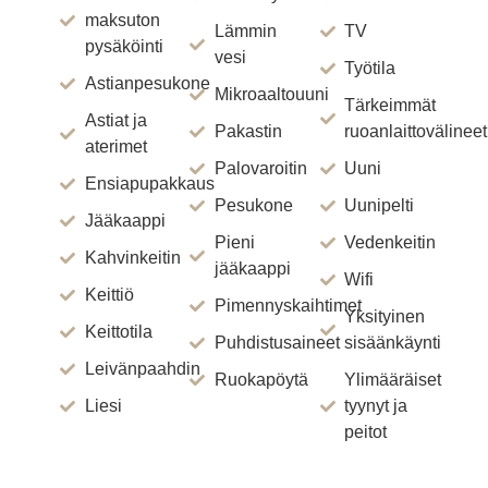
maksuton
Lämmin
TV
pysäköinti
vesi
Työtila
Astianpesukone
Mikroaaltouuni
Tärkeimmät
Astiat ja
Pakastin
ruoanlaittovälineet
aterimet
Palovaroitin
Uuni
Ensiapupakkaus
Pesukone
Uunipelti
Jääkaappi
Pieni
Vedenkeitin
Kahvinkeitin
jääkaappi
Wifi
Keittiö
Pimennyskaihtimet
Yksityinen
Keittotila
Puhdistusaineet
sisäänkäynti
Leivänpaahdin
Ruokapöytä
Ylimääräiset
Liesi
tyynyt ja
peitot