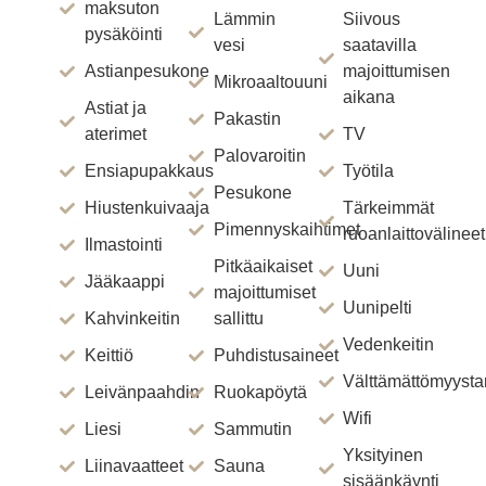
maksuton
Lämmin
Siivous
pysäköinti
vesi
saatavilla
Astianpesukone
majoittumisen
Mikroaaltouuni
aikana
Astiat ja
Pakastin
aterimet
TV
Palovaroitin
Ensiapupakkaus
Työtila
Pesukone
Hiustenkuivaaja
Tärkeimmät
Pimennyskaihtimet
ruoanlaittovälineet
Ilmastointi
Pitkäaikaiset
Uuni
Jääkaappi
majoittumiset
Uunipelti
Kahvinkeitin
sallittu
Vedenkeitin
Keittiö
Puhdistusaineet
Välttämättömyysta
Leivänpaahdin
Ruokapöytä
Wifi
Liesi
Sammutin
Yksityinen
Liinavaatteet
Sauna
sisäänkäynti