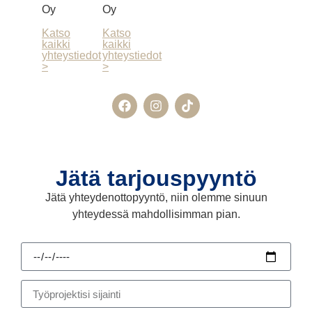
Oy
Oy
Katso
Katso
kaikki
kaikki
yhteystiedot
yhteystiedot
>
>
Jätä tarjouspyyntö
Jätä yhteydenottopyyntö, niin olemme sinuun
yhteydessä mahdollisimman pian.