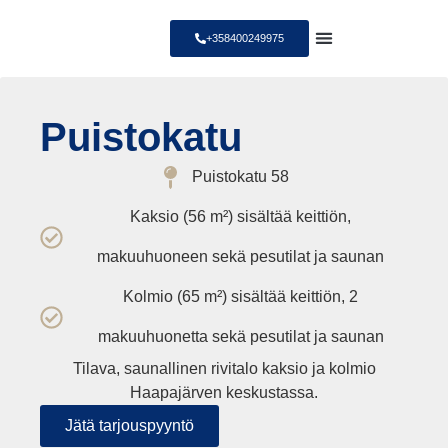
+358400249975
Tilapäiset vuokra-asunnot
Ketolan Maatilamatkailu
Puistokatu
Puistokatu 58
Kaksio (56 m²) sisältää keittiön,
makuuhuoneen sekä pesutilat ja saunan
Kolmio (65 m²) sisältää keittiön, 2
makuuhuonetta sekä pesutilat ja saunan
Tilava
, saunallinen
rivitalo
kaksio ja kolmio
Haapajärven keskustassa
.
Jätä tarjouspyyntö