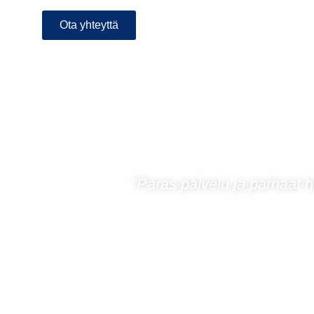
Ota yhteyttä
”Paras palvelu ja parhaat h