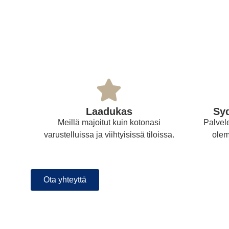
Laadukas
Syd
Meillä majoitut kuin kotonasi
Palvel
varustelluissa ja viihtyisissä tiloissa.
olem
Ota yhteyttä