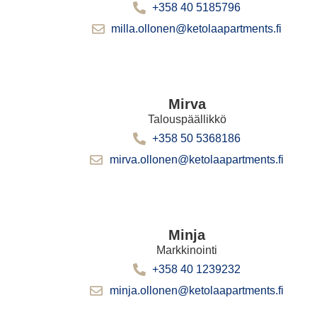
+358 40 5185796
milla.ollonen@ketolaapartments.fi
Mirva
Talouspäällikkö
+358 50 5368186
mirva.ollonen@ketolaapartments.fi
Minja
Markkinointi
+358 40 1239232
minja.ollonen@ketolaapartments.fi