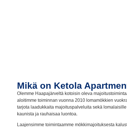
Mikä on Ketola Apartmen
Olemme Haapajärveltä kotoisin oleva majoitustoimintaa 
aloitimme toiminnan vuonna 2010 lomamökkien vuokr
tarjota laadukkaita majoituspalveluita sekä lomalaisille
kaunista ja rauhaisaa luontoa.
Laajensimme toimintaamme mökkimajoituksesta kaluste