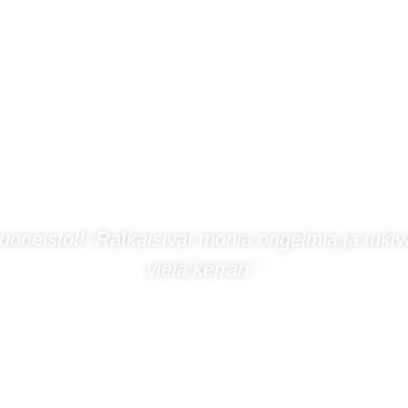
uoneistot!! Ratkaisivat monia ongelmia ja tuki
vielä kerran.”