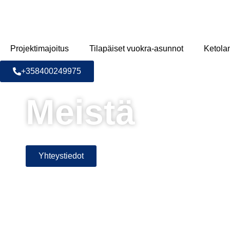
Projektimajoitus
Tilapäiset vuokra-asunnot
Ketola
+358400249975
Meistä
Yhteystiedot