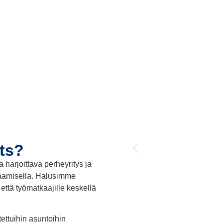
ts?
harjoittava perheyritys ja
aamisella. Halusimme
 että työmatkaajille keskellä
ttuihin asuntoihin